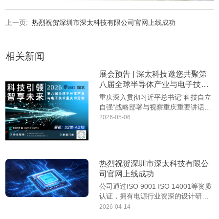
上一页:
热烈祝贺深圳市深太科技有限公司官网上线成功
相关新闻
展会预告 | 深太科技邀您共聚第
八届全球半导体产业与电子技术
重庆博览会
重庆深入贯彻习近平总书记“科技自立
自强”战略部署与视察重庆重要讲话重
要指示精神，作为中国第四大、全球
2026-05-06
前十大的电子信息产业聚集地，成渝
地区电子信息产业集群规模达1.72万
亿元。全球2/3的iPad、近8……
热烈祝贺深圳市深太科技有限公
司官网上线成功
公司通过ISO 9001 ISO 14001等资质
认证，拥有电源行业资深的设计研发
团队，产品线丰富，模块电源有全
2026-04-14
砖、半砖、1/4砖、1/8砖、1/16砖、